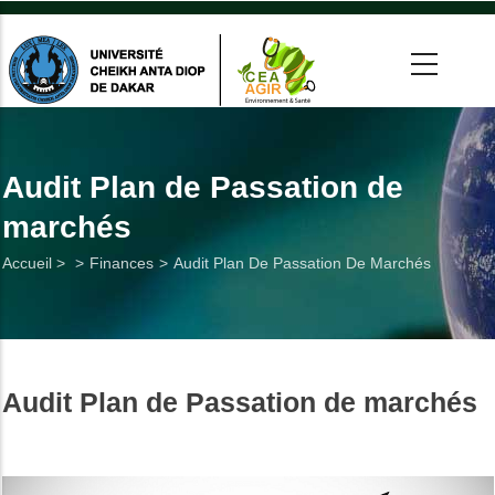
Aller
au
contenu
principal
 >
tion
Audit Plan de Passation de
marchés
on
Fil
Accueil >
Finances
Audit Plan De Passation De Marchés
he
d'Ariane
Utiles
Audit Plan de Passation de marchés
es
t