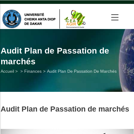
Aller
au
contenu
principal
 >
tion
Audit Plan de Passation de
marchés
on
Fil
Accueil >
Finances
Audit Plan De Passation De Marchés
he
d'Ariane
Utiles
Audit Plan de Passation de marchés
es
t