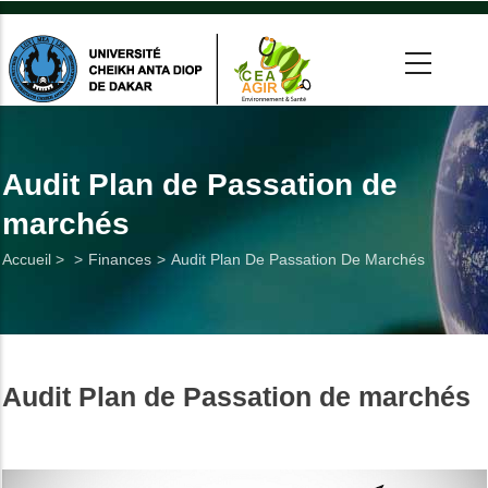
Aller
au
contenu
principal
 >
tion
Audit Plan de Passation de
marchés
on
Fil
Accueil >
Finances
Audit Plan De Passation De Marchés
he
d'Ariane
Utiles
Audit Plan de Passation de marchés
es
t