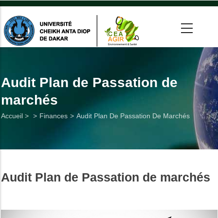
Aller
au
contenu
principal
 >
tion
Audit Plan de Passation de
marchés
on
Fil
Accueil >
Finances
Audit Plan De Passation De Marchés
he
d'Ariane
Utiles
Audit Plan de Passation de marchés
es
t