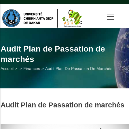
Aller
au
contenu
principal
 >
tion
Audit Plan de Passation de
marchés
on
Fil
Accueil >
Finances
Audit Plan De Passation De Marchés
he
d'Ariane
Utiles
Audit Plan de Passation de marchés
es
t