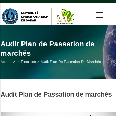
Aller
au
contenu
principal
 >
tion
Audit Plan de Passation de
marchés
on
Fil
Accueil >
Finances
Audit Plan De Passation De Marchés
he
d'Ariane
Utiles
Audit Plan de Passation de marchés
es
t