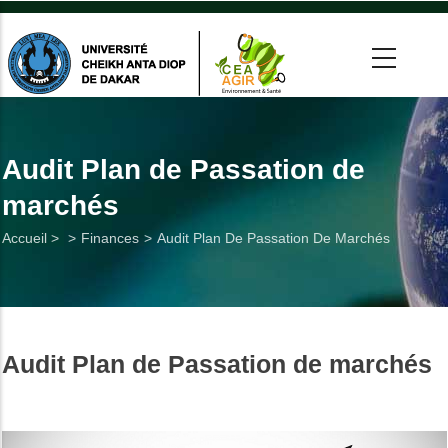
Aller
au
contenu
principal
 >
tion
Audit Plan de Passation de
marchés
on
Fil
Accueil >
Finances
Audit Plan De Passation De Marchés
he
d'Ariane
Utiles
Audit Plan de Passation de marchés
es
t