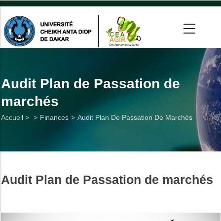
Aller
au
contenu
principal
 >
tion
Audit Plan de Passation de
marchés
on
Fil
Accueil >
Finances
Audit Plan De Passation De Marchés
he
d'Ariane
Utiles
Audit Plan de Passation de marchés
es
t