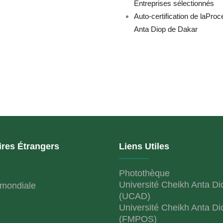
Entreprises sélectionnés
Auto-certification de laProc
Anta Diop de Dakar
ires Étrangers
Liens Utiles
Photothèque
Université Cheikh Anta Di
mondiale
(UCAD)
Université Cheikh Anta Di
(FMPOS)