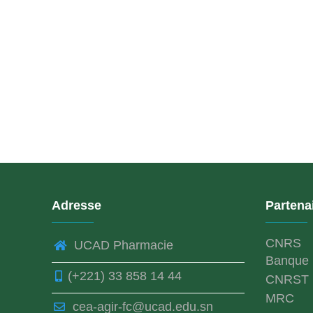
Adresse
Partena
CNRS
UCAD Pharmacie
Banque 
(+221) 33 858 14 44
CNRST
MRC
cea-agir-fc@ucad.edu.sn