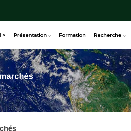
l >
Présentation
Formation
Recherche
 marchés
és
rchés