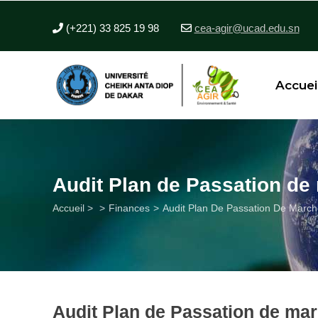
Aller
au
(+221) 33 825 19 98
cea-agir@ucad.edu.sn
contenu
principal
Accuei
Audit Plan de Passation de
Fil
Accueil >
Finances
Audit Plan De Passation De March
d'Ariane
Audit Plan de Passation de ma