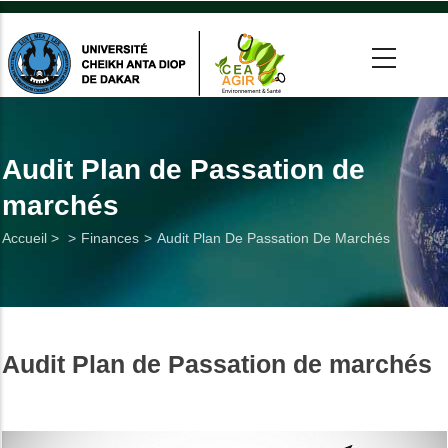
Aller
au
contenu
principal
 >
tion
Audit Plan de Passation de
marchés
on
Fil
Accueil >
Finances
Audit Plan De Passation De Marchés
he
d'Ariane
Utiles
Audit Plan de Passation de marchés
es
t