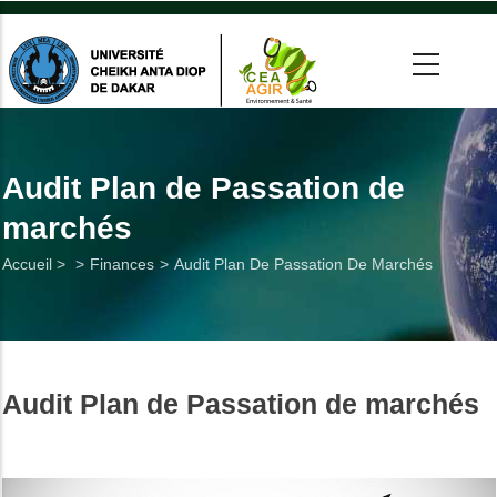
Aller
au
contenu
principal
 >
tion
Audit Plan de Passation de
marchés
on
Fil
Accueil >
Finances
Audit Plan De Passation De Marchés
he
d'Ariane
Utiles
Audit Plan de Passation de marchés
es
t