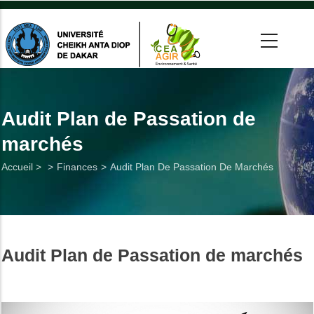
Aller
au
contenu
principal
 >
tion
Audit Plan de Passation de
marchés
on
Fil
Accueil >
Finances
Audit Plan De Passation De Marchés
he
d'Ariane
Utiles
Audit Plan de Passation de marchés
es
t