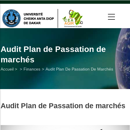
Aller
au
contenu
principal
 >
tion
Audit Plan de Passation de
marchés
on
Fil
Accueil >
Finances
Audit Plan De Passation De Marchés
he
d'Ariane
Utiles
Audit Plan de Passation de marchés
es
t