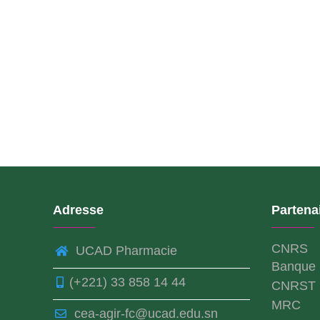
Adresse
Partena
CNRS
UCAD Pharmacie
Banque 
(+221) 33 858 14 44
CNRST
MRC
cea-agir-fc@ucad.edu.sn