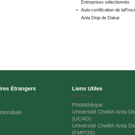
Entreprises sélectionnés
Auto-certification de laProc
Anta Diop de Dakar
ires Étrangers
Liens Utiles
Photothèque
Université Cheikh Anta Di
mondiale
(UCAD)
Université Cheikh Anta Di
(FMPOS)