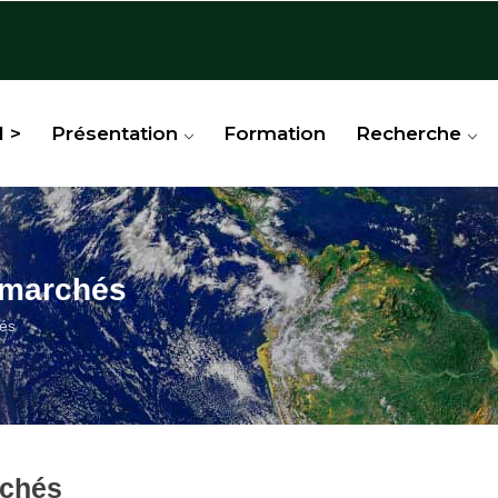
l >
Présentation
Formation
Recherche
 marchés
és
rchés