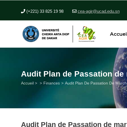
Aller
au
(+221) 33 825 19 98
cea-agir@ucad.edu.sn
contenu
principal
Accuei
Audit Plan de Passation de
Fil
Accueil >
Finances
Audit Plan De Passation De March
d'Ariane
Audit Plan de Passation de ma