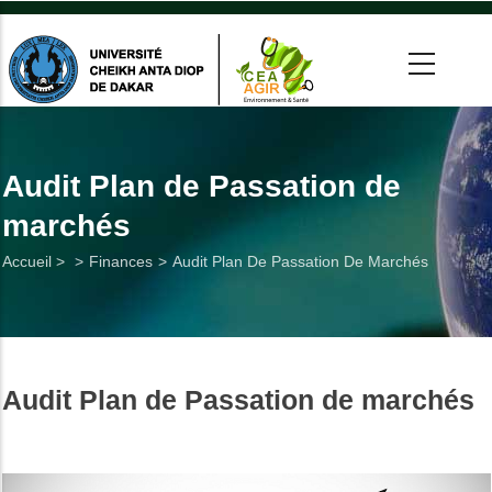
Aller
au
contenu
principal
 >
tion
Audit Plan de Passation de
marchés
on
Fil
Accueil >
Finances
Audit Plan De Passation De Marchés
he
d'Ariane
Utiles
Audit Plan de Passation de marchés
es
t