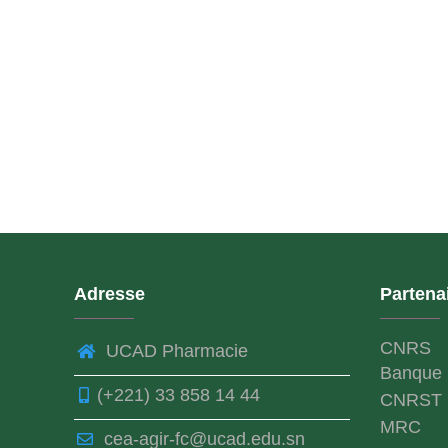
Adresse
Partena
CNRS
UCAD Pharmacie
Banque 
(+221) 33 858 14 44
CNRST
MRC
cea-agir-fc@ucad.edu.sn