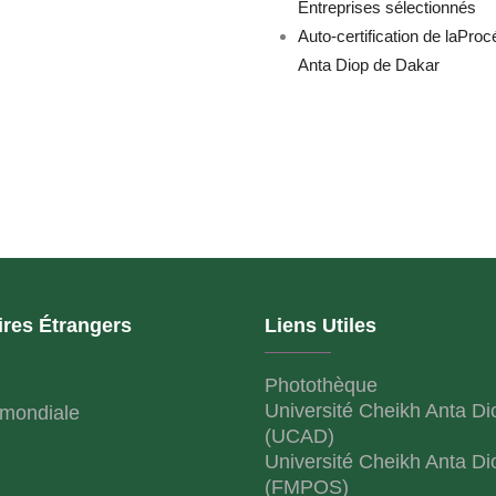
Entreprises sélectionnés
Auto-certification de laProc
Anta Diop de Dakar
ires Étrangers
Liens Utiles
Photothèque
Université Cheikh Anta Di
mondiale
(UCAD)
Université Cheikh Anta Di
(FMPOS)