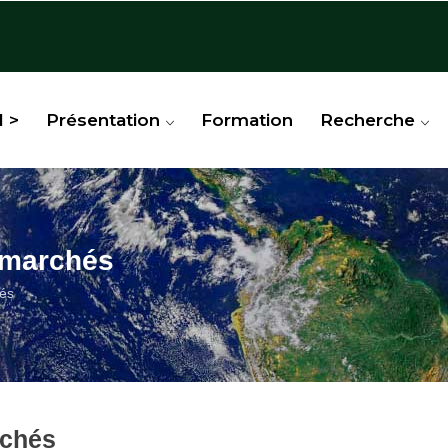
l >
Présentation
Formation
Recherche
 marchés
és
rchés