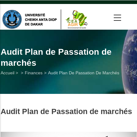
Aller
au
contenu
principal
 >
tion
Audit Plan de Passation de
marchés
on
Fil
Accueil >
Finances
Audit Plan De Passation De Marchés
he
d'Ariane
Utiles
Audit Plan de Passation de marchés
es
t