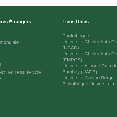
ires Étrangers
Liens Utiles
Photothèque
Université Cheikh Anta Di
mondiale
(UCAD)
Université Cheikh Anta Di
(FMPOS)
9
Université Alioune Diop d
Bambey (UADB)
HOLM RESILIENCE
Université Gaston Berger
E
Bibliothèque Universitaire