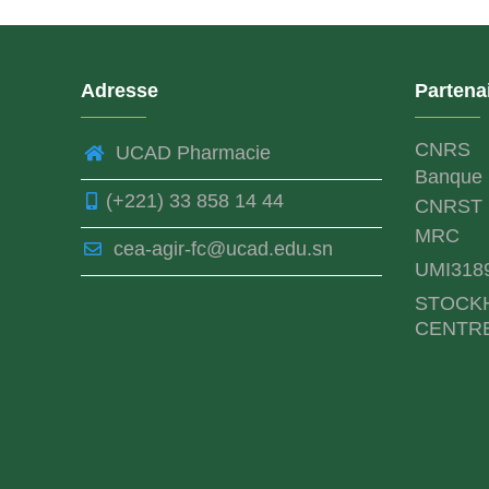
Adresse
Partena
CNRS
UCAD Pharmacie
Banque 
(+221) 33 858 14 44
CNRST
MRC
cea-agir-fc@ucad.edu.sn
UMI318
STOCK
CENTR