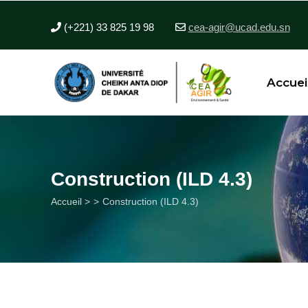
Aller
au
(+221) 33 825 19 98
cea-agir@ucad.edu.sn
contenu
principal
Accuei
Construction (ILD 4.3)
Fil
Accueil >
Construction (ILD 4.3)
d'Ariane