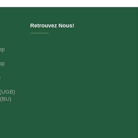
Retrouvez Nous!
op
op
e
 (UGB)
 (BU)