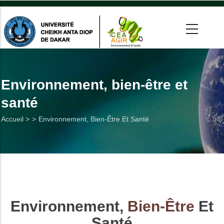
Aller
au
contenu
principal
 >
tion
Environnement, bien-être et
santé
on
Fil
Accueil >
Environnement, Bien-Être Et Santé
he
d'Ariane
Utiles
es
Environnement,
Bien-Être
Et
t
Santé