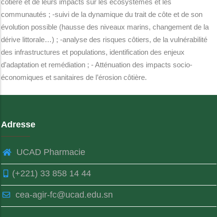
côtière et de leurs impacts sur les écosystèmes et les
communautés ; -suivi de la dynamique du trait de côte et de son
évolution possible (hausse des niveaux marins, changement de la
dérive littorale…) ; -analyse des risques côtiers, de la vulnérabilité
des infrastructures et populations, identification des enjeux
d’adaptation et remédiation ; - Atténuation des impacts socio-
économiques et sanitaires de l’érosion côtière.
Adresse
UCAD Pharmacie
(+221) 33 858 14 44
cea-agir-fc@ucad.edu.sn