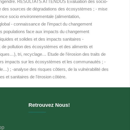
côtes engendre. RESULTATS ATTENDUS Evaluation des socio-
ce des sources de dégradations des écosystèmes ; - mise
ience socio environnementale (alimentation,
global - connaissance de l’impact du changement
des populations face aux impacts du changement
iquides et solides et des impacts sanitaires -
x de pollution des écosystèmes et des aliments et
iques…), tri, recyclage… Etude de l’érosion des traits de
eurs impacts sur les écosystèmes et les communautés ; -
e…) ; -analyse des risques côtiers, de la vulnérabilité des
s et sanitaires de l’érosion côtière.
Retrouvez Nous!
op