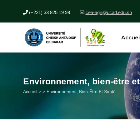
Aller
au
(+221) 33 825 19 98
cea-agir@ucad.edu.sn
contenu
principal
Accuei
Environnement, bien-être et
Fil
Accueil >
Environnement, Bien-Être Et Santé
d'Ariane