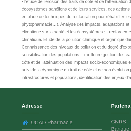
• l’étude de l’érosion des traits de côte et de l’atténu
écosystèmes sahéliens et de leurs services, des actions
en place de techniques de restauration pour réhabiliter l
phytopharmacie…). Analyse des impacts, adaptations et 
climatique sur la santé et les écosystèmes ; - renforcem
climatique. Etude de la pollution chimique et organique da
Connaissance des niveaux de pollution et du degré d’expos
sensibilisation des populations ; -meilleure gestion des 
côte et de l’atténuation des impacts socio-économiques e
suivi de la dynamique du trait de côte et de son évolution
infrastructures et populations, identification des enjeux d
Adresse
Partena
CNRS
UCAD Pharmacie
Banque 