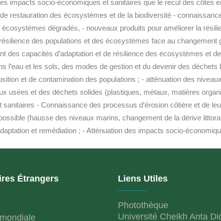
ation des impacts socio-économiques et sanitaires que le recul des 
 de restauration des écosystèmes et de la biodiversité - connaissan
es écosystèmes dégradés, - nouveaux produits pour améliorer la résil
résilience des populations et des écosystèmes face au changement 
ent des capacités d’adaptation et de résilience des écosystèmes et 
ns l’eau et les sols, des modes de gestion et du devenir des déchets l
ition et de contamination des populations ; - atténuation des niveau
eaux usées et des déchets solides (plastiques, métaux, matières organ
t sanitaires - Connaissance des processus d’érosion côtière et de l
 possible (hausse des niveaux marins, changement de la dérive littoral
’adaptation et remédiation ; - Atténuation des impacts socio-économique
ires Étrangers
Liens Utiles
Photothèque
Université Cheikh Anta Di
mondiale