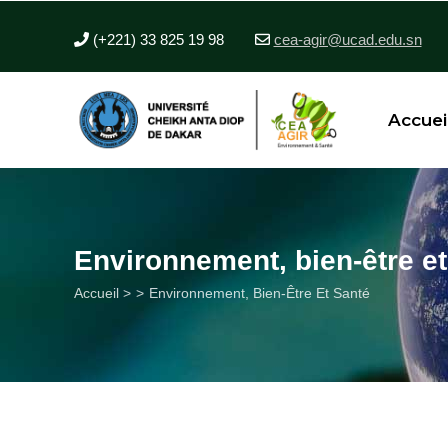
Aller
au
(+221) 33 825 19 98
cea-agir@ucad.edu.sn
contenu
principal
Accuei
Environnement, bien-être et
Fil
Accueil >
Environnement, Bien-Être Et Santé
d'Ariane