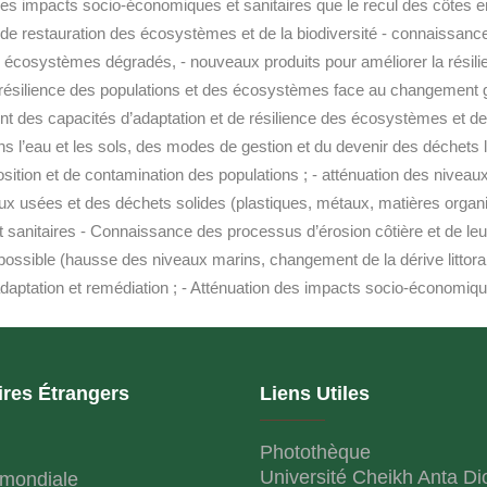
ation des impacts socio-économiques et sanitaires que le recul des 
 de restauration des écosystèmes et de la biodiversité - connaissan
es écosystèmes dégradés, - nouveaux produits pour améliorer la résil
résilience des populations et des écosystèmes face au changement 
ent des capacités d’adaptation et de résilience des écosystèmes et 
ns l’eau et les sols, des modes de gestion et du devenir des déchets l
ition et de contamination des populations ; - atténuation des niveau
eaux usées et des déchets solides (plastiques, métaux, matières organ
t sanitaires - Connaissance des processus d’érosion côtière et de l
 possible (hausse des niveaux marins, changement de la dérive littoral
’adaptation et remédiation ; - Atténuation des impacts socio-économique
ires Étrangers
Liens Utiles
Photothèque
Université Cheikh Anta Di
mondiale