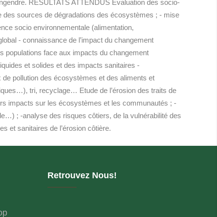
côtes engendre. RESULTATS ATTENDUS Evaluation des socio-
ce des sources de dégradations des écosystèmes ; - mise
ience socio environnementale (alimentation,
global - connaissance de l’impact du changement
des populations face aux impacts du changement
iquides et solides et des impacts sanitaires -
x de pollution des écosystèmes et des aliments et
iques…), tri, recyclage… Etude de l’érosion des traits de
eurs impacts sur les écosystèmes et les communautés ; -
e…) ; -analyse des risques côtiers, de la vulnérabilité des
s et sanitaires de l’érosion côtière.
Retrouvez Nous!
op