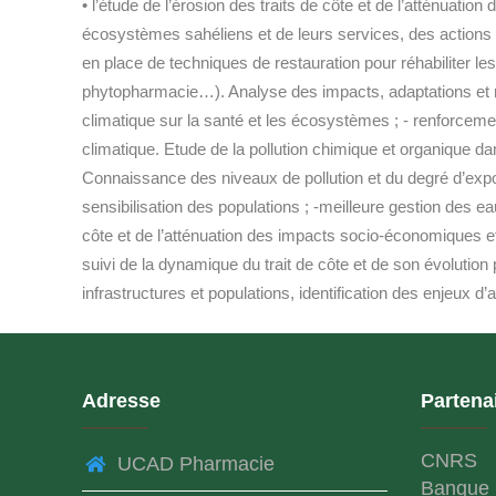
• l’étude de l’érosion des traits de côte et de l’atténu
écosystèmes sahéliens et de leurs services, des actions
en place de techniques de restauration pour réhabiliter l
phytopharmacie…). Analyse des impacts, adaptations et 
climatique sur la santé et les écosystèmes ; - renforcem
climatique. Etude de la pollution chimique et organique da
Connaissance des niveaux de pollution et du degré d’expos
sensibilisation des populations ; -meilleure gestion des 
côte et de l’atténuation des impacts socio-économiques e
suivi de la dynamique du trait de côte et de son évolution
infrastructures et populations, identification des enjeux d
Adresse
Partena
CNRS
UCAD Pharmacie
Banque 