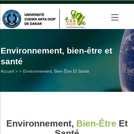
Aller
au
contenu
principal
 >
tion
Environnement, bien-être et
santé
on
Fil
Accueil >
Environnement, Bien-Être Et Santé
he
d'Ariane
Utiles
es
Environnement,
Bien-Être
Et
t
Santé