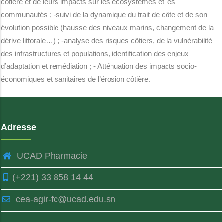
côtière et de leurs impacts sur les écosystèmes et les
communautés ; -suivi de la dynamique du trait de côte et de son
évolution possible (hausse des niveaux marins, changement de la
dérive littorale…) ; -analyse des risques côtiers, de la vulnérabilité
des infrastructures et populations, identification des enjeux
d’adaptation et remédiation ; - Atténuation des impacts socio-
économiques et sanitaires de l’érosion côtière.
Adresse
UCAD Pharmacie
(+221) 33 858 14 44
cea-agir-fc@ucad.edu.sn