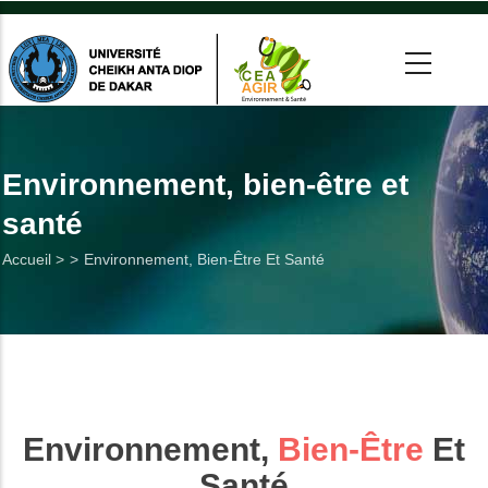
Aller
au
contenu
principal
 >
tion
Environnement, bien-être et
santé
on
Fil
Accueil >
Environnement, Bien-Être Et Santé
he
d'Ariane
Utiles
es
Environnement,
Bien-Être
Et
t
Santé