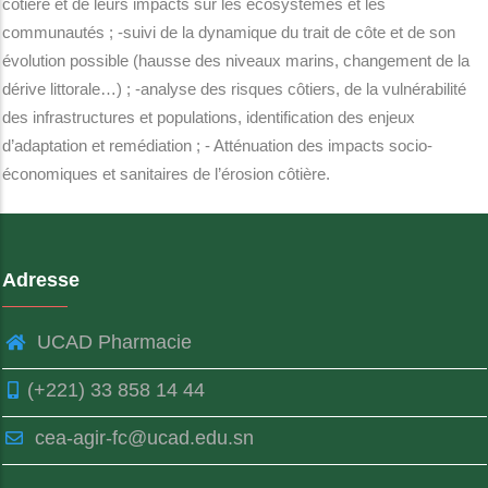
côtière et de leurs impacts sur les écosystèmes et les
communautés ; -suivi de la dynamique du trait de côte et de son
évolution possible (hausse des niveaux marins, changement de la
dérive littorale…) ; -analyse des risques côtiers, de la vulnérabilité
des infrastructures et populations, identification des enjeux
d’adaptation et remédiation ; - Atténuation des impacts socio-
économiques et sanitaires de l’érosion côtière.
Adresse
UCAD Pharmacie
(+221) 33 858 14 44
cea-agir-fc@ucad.edu.sn