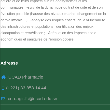
côtière et de leurs impacts sur les écosystèmes et les
communautés ; -suivi de la dynamique du trait de côte et de son
évolution possible (hausse des niveaux marins, changement de la
dérive littorale…) ; -analyse des risques côtiers, de la vulnérabilité
des infrastructures et populations, identification des enjeux
d’adaptation et remédiation ; - Atténuation des impacts socio-
économiques et sanitaires de l’érosion côtière.
Adresse
UCAD Pharmacie
(+221) 33 858 14 44
cea-agir-fc@ucad.edu.sn