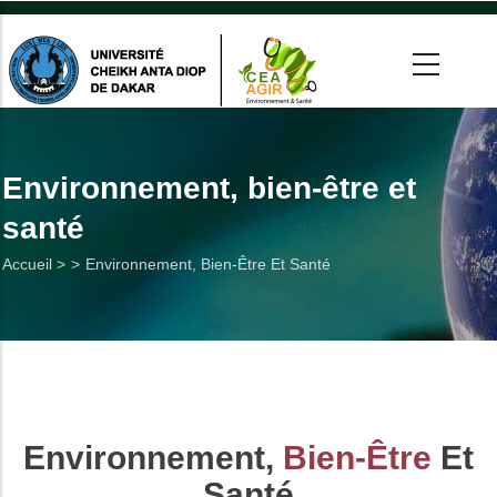
Aller
au
contenu
principal
 >
tion
Environnement, bien-être et
santé
on
Fil
Accueil >
Environnement, Bien-Être Et Santé
he
d'Ariane
Utiles
es
Environnement,
Bien-Être
Et
t
Santé