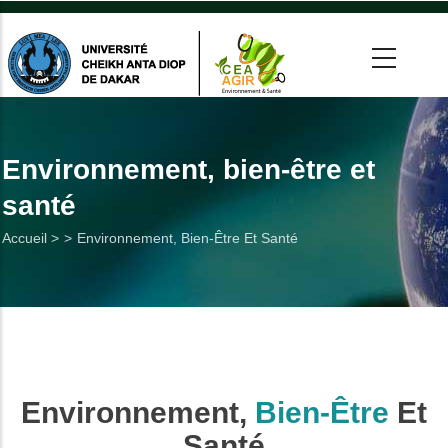
Aller
au
contenu
principal
 >
tion
Environnement, bien-être et
santé
on
Fil
Accueil >
Environnement, Bien-Être Et Santé
he
d'Ariane
Utiles
es
Environnement,
Bien-Être
Et
t
Santé