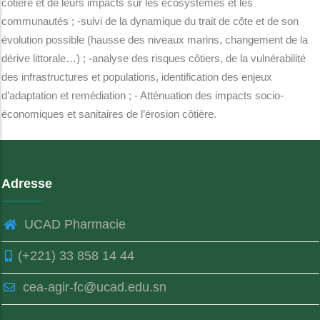
côtière et de leurs impacts sur les écosystèmes et les
communautés ; -suivi de la dynamique du trait de côte et de son
évolution possible (hausse des niveaux marins, changement de la
dérive littorale…) ; -analyse des risques côtiers, de la vulnérabilité
des infrastructures et populations, identification des enjeux
d’adaptation et remédiation ; - Atténuation des impacts socio-
économiques et sanitaires de l’érosion côtière.
Adresse
UCAD Pharmacie
(+221) 33 858 14 44
cea-agir-fc@ucad.edu.sn