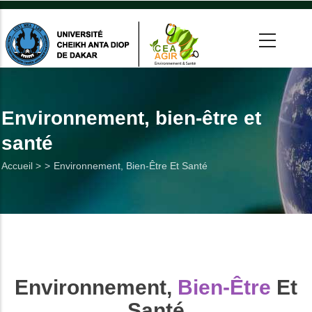
Aller
au
contenu
principal
 >
tion
Environnement, bien-être et
santé
on
Fil
Accueil >
Environnement, Bien-Être Et Santé
he
d'Ariane
Utiles
es
Environnement,
Bien-Être
Et
t
Santé