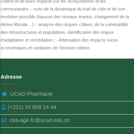
côtière et de leurs impacts sur les écosystèmes et les
communautés ; -suivi de la dynamique du trait de côte et de son
évolution possible (hausse des niveaux marins, changement de la
dérive littorale…) ; -analyse des risques côtiers, de la vulnérabilité
des infrastructures et populations, identification des enjeux
d’adaptation et remédiation ; - Atténuation des impacts socio-
économiques et sanitaires de l’érosion côtière.
Adresse
UCAD Pharmacie
(+221) 33 858 14 44
cea-agir-fc@ucad.edu.sn