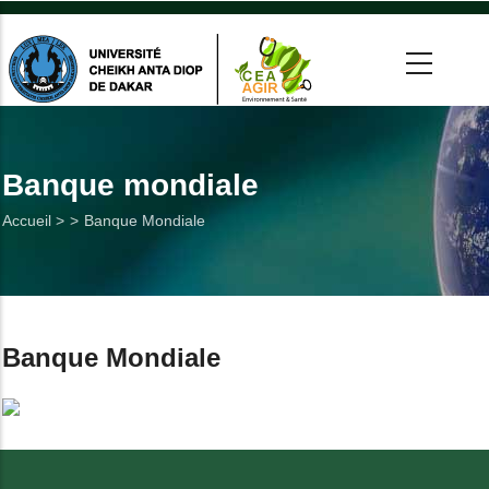
Aller
au
contenu
principal
 >
tion
Banque mondiale
Fil
Accueil >
Banque Mondiale
on
d'Ariane
he
Utiles
Banque Mondiale
es
t