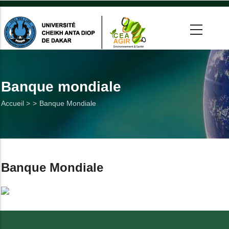
Aller
au
contenu
principal
 >
tion
Banque mondiale
Fil
Accueil >
Banque Mondiale
on
d'Ariane
he
Utiles
Banque Mondiale
es
t