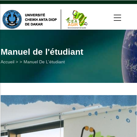
Aller
au
contenu
principal
 >
tion
Manuel de l'étudiant
Fil
Accueil >
Manuel De L'étudiant
on
d'Ariane
he
Utiles
es
t