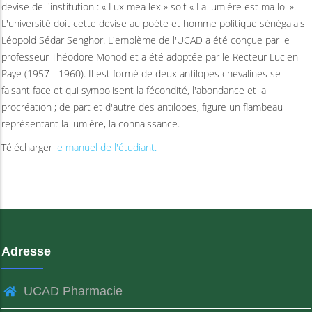
devise de l'institution : « Lux mea lex » soit « La lumière est ma loi ».
L'université doit cette devise au poète et homme politique sénégalais
Léopold Sédar Senghor. L'emblème de l'UCAD a été conçue par le
professeur Théodore Monod et a été adoptée par le Recteur Lucien
Paye (1957 - 1960). Il est formé de deux antilopes chevalines se
faisant face et qui symbolisent la fécondité, l'abondance et la
procréation ; de part et d'autre des antilopes, figure un flambeau
représentant la lumière, la connaissance.
Télécharger
le manuel de l'étudiant.
Adresse
UCAD Pharmacie