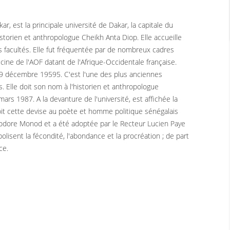
 est la principale université de Dakar, la capitale du
istorien et anthropologue Cheikh Anta Diop. Elle accueille
es facultés. Elle fut fréquentée par de nombreux cadres
cine de l'AOF datant de l'Afrique-Occidentale française.
le 9 décembre 19595. C'est l'une des plus anciennes
. Elle doit son nom à l'historien et anthropologue
ars 1987. A la devanture de l'université, est affichée la
é doit cette devise au poète et homme politique sénégalais
odore Monod et a été adoptée par le Recteur Lucien Paye
olisent la fécondité, l'abondance et la procréation ; de part
ce.