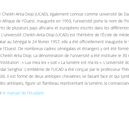
té Cheikh-Anta-Diop (UCAD), également connue comme université de Dakar,
n Afrique de l'Ouest. Inaugurée en 1959, l'université porte le nom de l'h
nts de plusieurs pays africains et européens inscrits dans les différent
. L'université Cheikh-Anta-Diop (UCAD) est l'héritière de l'École de méde
kar au Sénégal le 24 février 1957, elle a été officiellement inaugurée 
de l'Ouest. De nombreux cadres sénégalais et étrangers y ont été formés
Cheikh Anta Diop. La dénomination de l'université a été instituée le 30 m
'institution : « Lux mea lex » soit « La lumière est ma loi ». L'universit
dar Senghor. L'emblème de l'UCAD a été conçue par le professeur Thé
0). Il est formé de deux antilopes chevalines se faisant face et qui symb
 des antilopes, figure un flambeau représentant la lumière, la connaissan
er
le manuel de l'étudiant.