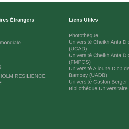
ires Étrangers
Liens Utiles
Photothèque
Université Cheikh Anta Di
mondiale
(UCAD)
Université Cheikh Anta Di
(FMPOS)
9
Université Alioune Diop d
Bambey (UADB)
HOLM RESILIENCE
Université Gaston Berger
E
Bibliothèque Universitaire