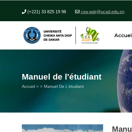
Aller
au
(+221) 33 825 19 98
cea-agir@ucad.edu.sn
contenu
principal
Accuei
Manuel de l'étudiant
Fil
Accueil >
Manuel De L'étudiant
d'Ariane
Manue