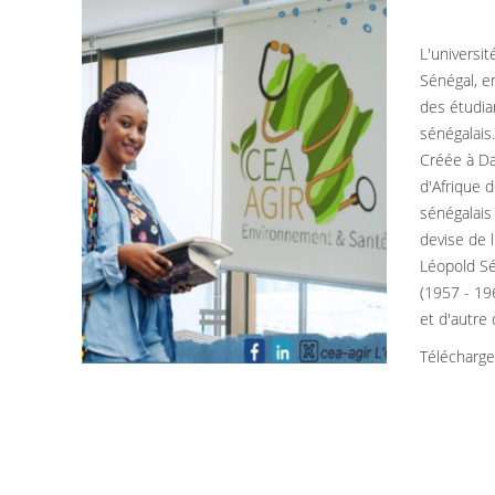
L'universi
Sénégal, e
des étudia
sénégalais
Créée à Da
d'Afrique 
sénégalais 
devise de l
Léopold Sé
(1957 - 196
et d'autre
Télécharg