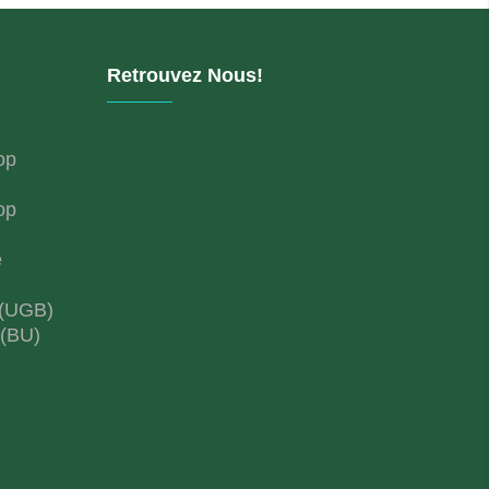
Retrouvez Nous!
op
op
e
 (UGB)
 (BU)