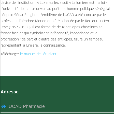
devise de l'institution : « Lux mea lex » soit « La lumière est ma loi ».
L'université doit cette devise au poète et homme politique sénégalais
Léopold Sédar Senghor. L'emblème de l'UCAD a été conçue par le
professeur Théodore Monod et a été adoptée par le Recteur Lucien
Paye (1957 - 1960). Il est formé de deux antilopes chevalines se
faisant face et qui symbolisent la fécondité, l'abondance et la
procréation ; de part et d'autre des antilopes, figure un flambeau
représentant la lumière, la connaissance.
Télécharger
le manuel de l'étudiant.
Adresse
UCAD Pharmacie