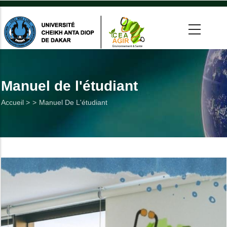
Aller
au
contenu
principal
 >
tion
Manuel de l'étudiant
Fil
Accueil >
Manuel De L'étudiant
on
d'Ariane
he
Utiles
es
t