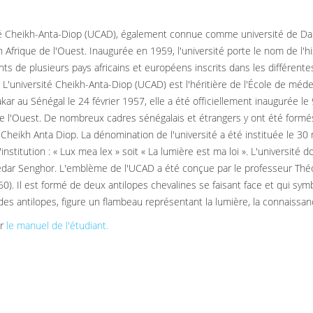
té Cheikh-Anta-Diop (UCAD), également connue comme université de Dakar,
n Afrique de l'Ouest. Inaugurée en 1959, l'université porte le nom de l'h
nts de plusieurs pays africains et européens inscrits dans les différent
. L'université Cheikh-Anta-Diop (UCAD) est l'héritière de l'École de méde
kar au Sénégal le 24 février 1957, elle a été officiellement inaugurée 
de l'Ouest. De nombreux cadres sénégalais et étrangers y ont été formés
Cheikh Anta Diop. La dénomination de l'université a été instituée le 30 m
'institution : « Lux mea lex » soit « La lumière est ma loi ». L'universit
dar Senghor. L'emblème de l'UCAD a été conçue par le professeur Thé
0). Il est formé de deux antilopes chevalines se faisant face et qui symb
 des antilopes, figure un flambeau représentant la lumière, la connaissan
er
le manuel de l'étudiant.