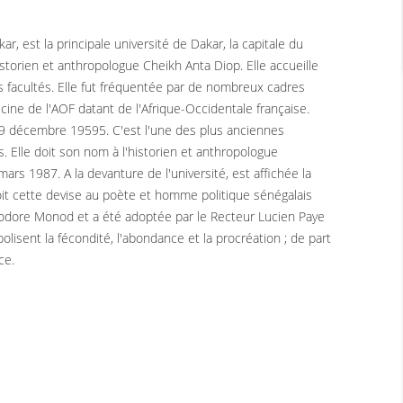
 est la principale université de Dakar, la capitale du
istorien et anthropologue Cheikh Anta Diop. Elle accueille
es facultés. Elle fut fréquentée par de nombreux cadres
cine de l'AOF datant de l'Afrique-Occidentale française.
le 9 décembre 19595. C'est l'une des plus anciennes
. Elle doit son nom à l'historien et anthropologue
ars 1987. A la devanture de l'université, est affichée la
é doit cette devise au poète et homme politique sénégalais
odore Monod et a été adoptée par le Recteur Lucien Paye
olisent la fécondité, l'abondance et la procréation ; de part
ce.