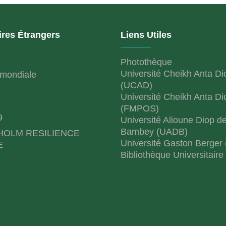
ires Étrangers
Liens Utiles
Photothèque
Université Cheikh Anta Di
mondiale
(UCAD)
Université Cheikh Anta Di
(FMPOS)
9
Université Alioune Diop d
Bambey (UADB)
HOLM RESILIENCE
Université Gaston Berger
E
Bibliothèque Universitaire