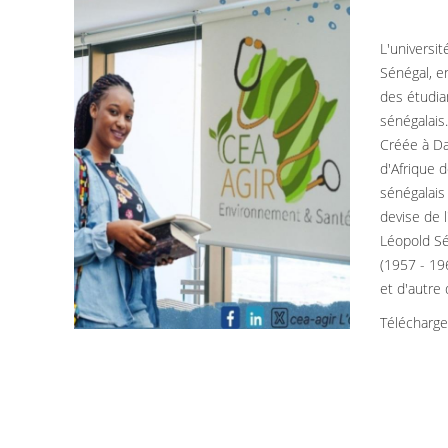
L'universi
Sénégal, e
des étudia
sénégalais
Créée à Da
d'Afrique 
sénégalais 
devise de l
Léopold Sé
(1957 - 196
et d'autre
Télécharg