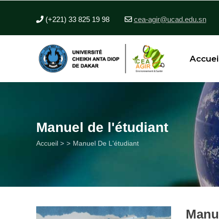
Aller
au
(+221) 33 825 19 98
cea-agir@ucad.edu.sn
contenu
principal
Accuei
Manuel de l'étudiant
Fil
Accueil >
Manuel De L'étudiant
d'Ariane
Manue