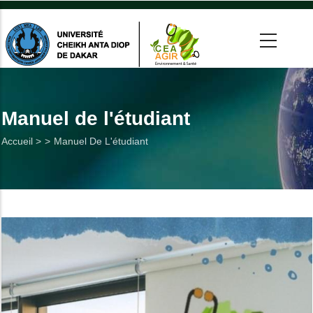
Aller
au
contenu
principal
 >
tion
Manuel de l'étudiant
Fil
Accueil >
Manuel De L'étudiant
on
d'Ariane
he
Utiles
es
t