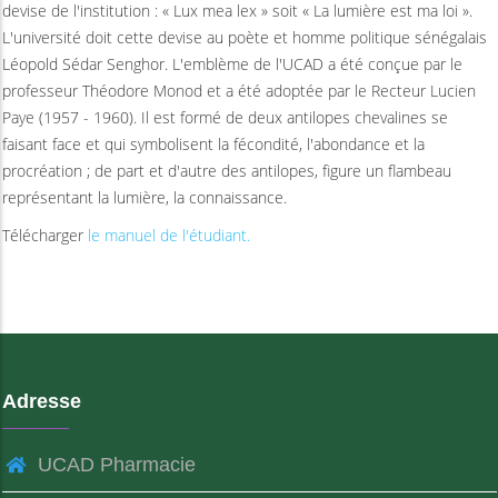
devise de l'institution : « Lux mea lex » soit « La lumière est ma loi ».
L'université doit cette devise au poète et homme politique sénégalais
Léopold Sédar Senghor. L'emblème de l'UCAD a été conçue par le
professeur Théodore Monod et a été adoptée par le Recteur Lucien
Paye (1957 - 1960). Il est formé de deux antilopes chevalines se
faisant face et qui symbolisent la fécondité, l'abondance et la
procréation ; de part et d'autre des antilopes, figure un flambeau
représentant la lumière, la connaissance.
Télécharger
le manuel de l'étudiant.
Adresse
UCAD Pharmacie