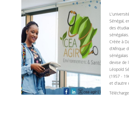
L'universi
Sénégal, e
des étudia
sénégalais
Créée à Da
d'Afrique 
sénégalais 
devise de l
Léopold Sé
(1957 - 196
et d'autre
Télécharg