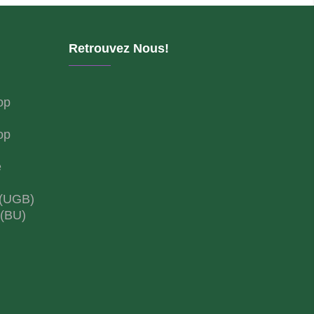
Retrouvez Nous!
op
op
e
 (UGB)
 (BU)