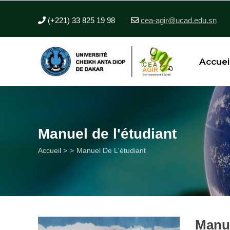
Aller
au
(+221) 33 825 19 98
cea-agir@ucad.edu.sn
contenu
principal
Accuei
Manuel de l'étudiant
Fil
Accueil >
Manuel De L'étudiant
d'Ariane
Manue