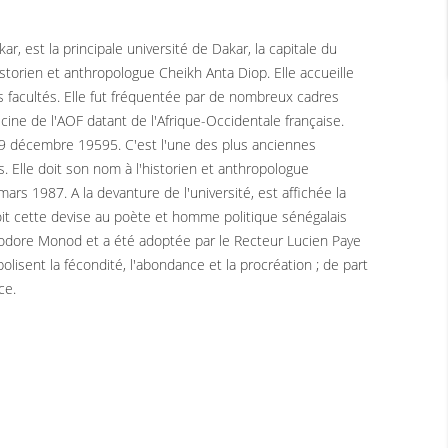
 est la principale université de Dakar, la capitale du
istorien et anthropologue Cheikh Anta Diop. Elle accueille
es facultés. Elle fut fréquentée par de nombreux cadres
cine de l'AOF datant de l'Afrique-Occidentale française.
le 9 décembre 19595. C'est l'une des plus anciennes
. Elle doit son nom à l'historien et anthropologue
ars 1987. A la devanture de l'université, est affichée la
é doit cette devise au poète et homme politique sénégalais
odore Monod et a été adoptée par le Recteur Lucien Paye
olisent la fécondité, l'abondance et la procréation ; de part
ce.