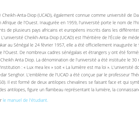
té Cheikh-Anta-Diop (UCAD), également connue comme université de Dakar,
n Afrique de l'Ouest. Inaugurée en 1959, l'université porte le nom de l'h
nts de plusieurs pays africains et européens inscrits dans les différent
. L'université Cheikh-Anta-Diop (UCAD) est l'héritière de l'École de méde
kar au Sénégal le 24 février 1957, elle a été officiellement inaugurée 
de l'Ouest. De nombreux cadres sénégalais et étrangers y ont été formés
Cheikh Anta Diop. La dénomination de l'université a été instituée le 30 m
'institution : « Lux mea lex » soit « La lumière est ma loi ». L'universit
dar Senghor. L'emblème de l'UCAD a été conçue par le professeur Thé
0). Il est formé de deux antilopes chevalines se faisant face et qui symb
 des antilopes, figure un flambeau représentant la lumière, la connaissan
er
le manuel de l'étudiant.