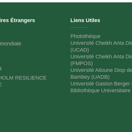
ires Étrangers
Liens Utiles
Photothèque
Université Cheikh Anta Di
mondiale
(UCAD)
Université Cheikh Anta Di
(FMPOS)
9
Université Alioune Diop d
Bambey (UADB)
HOLM RESILIENCE
Université Gaston Berger
E
Bibliothèque Universitaire