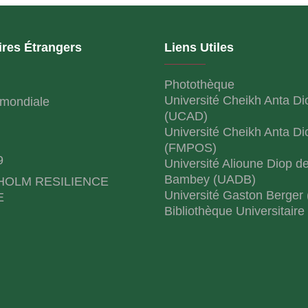
ires Étrangers
Liens Utiles
Photothèque
Université Cheikh Anta Di
mondiale
(UCAD)
Université Cheikh Anta Di
(FMPOS)
9
Université Alioune Diop d
Bambey (UADB)
HOLM RESILIENCE
Université Gaston Berger
E
Bibliothèque Universitaire