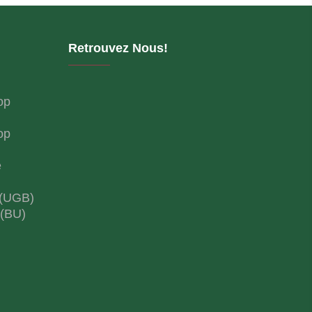
Retrouvez Nous!
op
op
e
 (UGB)
 (BU)