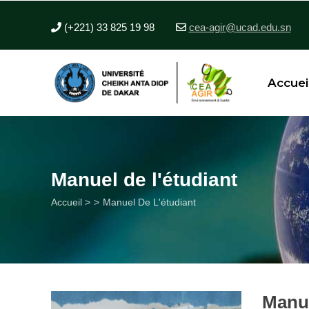
Aller
au
(+221) 33 825 19 98
cea-agir@ucad.edu.sn
contenu
principal
Accuei
Manuel de l'étudiant
Fil
Accueil >
Manuel De L'étudiant
d'Ariane
Manue