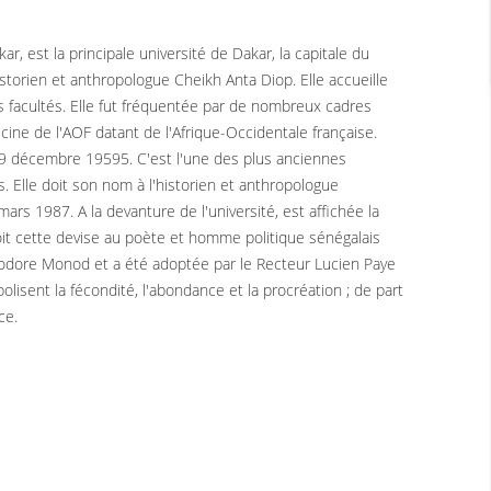
 est la principale université de Dakar, la capitale du
istorien et anthropologue Cheikh Anta Diop. Elle accueille
es facultés. Elle fut fréquentée par de nombreux cadres
cine de l'AOF datant de l'Afrique-Occidentale française.
le 9 décembre 19595. C'est l'une des plus anciennes
. Elle doit son nom à l'historien et anthropologue
ars 1987. A la devanture de l'université, est affichée la
é doit cette devise au poète et homme politique sénégalais
odore Monod et a été adoptée par le Recteur Lucien Paye
olisent la fécondité, l'abondance et la procréation ; de part
ce.