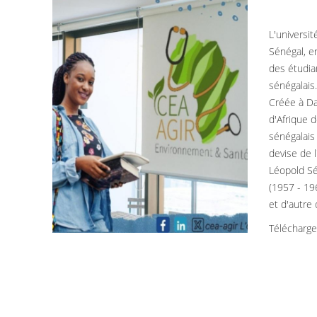
L'universi
Sénégal, e
des étudia
sénégalais
Créée à Da
d'Afrique 
sénégalais 
devise de l
Léopold Sé
(1957 - 196
et d'autre
Télécharg