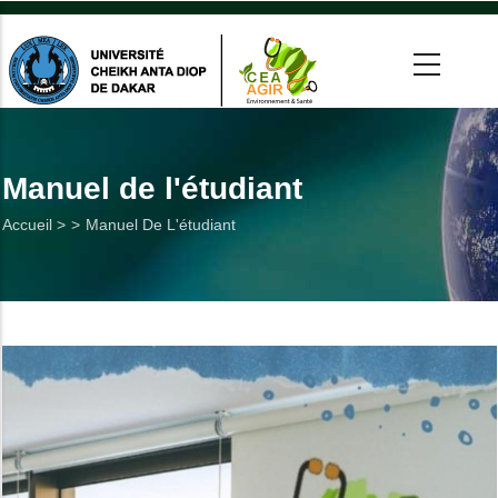
Aller
au
contenu
principal
 >
tion
Manuel de l'étudiant
Fil
Accueil >
Manuel De L'étudiant
on
d'Ariane
he
Utiles
es
t