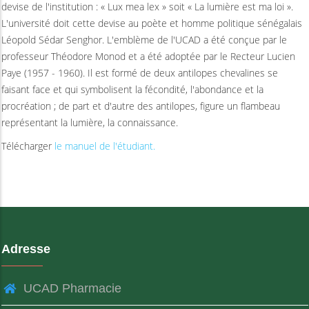
devise de l'institution : « Lux mea lex » soit « La lumière est ma loi ».
L'université doit cette devise au poète et homme politique sénégalais
Léopold Sédar Senghor. L'emblème de l'UCAD a été conçue par le
professeur Théodore Monod et a été adoptée par le Recteur Lucien
Paye (1957 - 1960). Il est formé de deux antilopes chevalines se
faisant face et qui symbolisent la fécondité, l'abondance et la
procréation ; de part et d'autre des antilopes, figure un flambeau
représentant la lumière, la connaissance.
Télécharger
le manuel de l'étudiant.
Adresse
UCAD Pharmacie