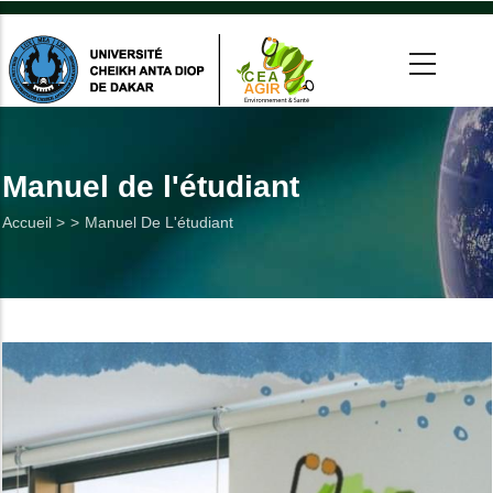
Aller
au
contenu
principal
 >
tion
Manuel de l'étudiant
Fil
Accueil >
Manuel De L'étudiant
on
d'Ariane
he
Utiles
es
t