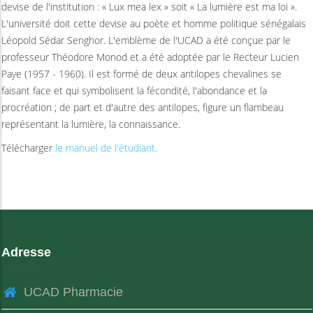
devise de l'institution : « Lux mea lex » soit « La lumière est ma loi ».
L'université doit cette devise au poète et homme politique sénégalais
Léopold Sédar Senghor. L'emblème de l'UCAD a été conçue par le
professeur Théodore Monod et a été adoptée par le Recteur Lucien
Paye (1957 - 1960). Il est formé de deux antilopes chevalines se
faisant face et qui symbolisent la fécondité, l'abondance et la
procréation ; de part et d'autre des antilopes, figure un flambeau
représentant la lumière, la connaissance.
Télécharger
le manuel de l'étudiant.
Adresse
UCAD Pharmacie