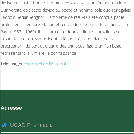
devise de l'institution : « Lux mea lex » soit « La lumière est ma loi ».
L'université doit cette devise au poète et homme politique sénégalais
Léopold Sédar Senghor. L'emblème de l'UCAD a été conçue par le
professeur Théodore Monod et a été adoptée par le Recteur Lucien
Paye (1957 - 1960). Il est formé de deux antilopes chevalines se
faisant face et qui symbolisent la fécondité, l'abondance et la
procréation ; de part et d'autre des antilopes, figure un flambeau
représentant la lumière, la connaissance.
Télécharger
le manuel de l'étudiant.
Adresse
UCAD Pharmacie