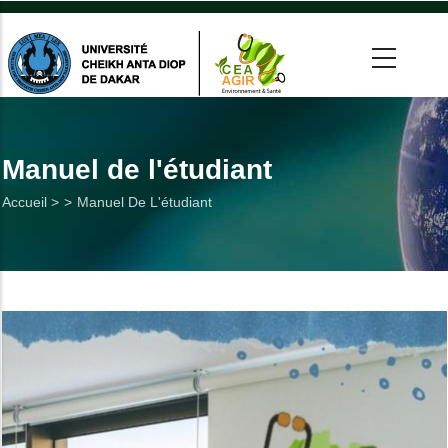
Aller
au
contenu
principal
 >
tion
Manuel de l'étudiant
Fil
Accueil >
Manuel De L'étudiant
on
d'Ariane
he
Utiles
es
t