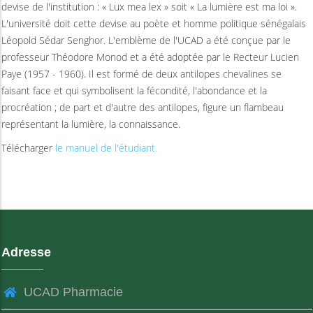
devise de l'institution : « Lux mea lex » soit « La lumière est ma loi ».
L'université doit cette devise au poète et homme politique sénégalais
Léopold Sédar Senghor. L'emblème de l'UCAD a été conçue par le
professeur Théodore Monod et a été adoptée par le Recteur Lucien
Paye (1957 - 1960). Il est formé de deux antilopes chevalines se
faisant face et qui symbolisent la fécondité, l'abondance et la
procréation ; de part et d'autre des antilopes, figure un flambeau
représentant la lumière, la connaissance.
Télécharger
le manuel de l'étudiant.
Adresse
UCAD Pharmacie