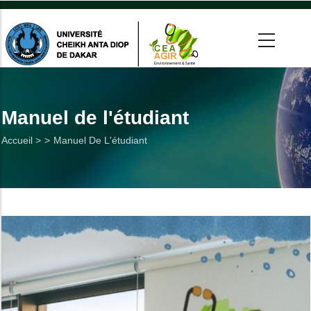
Aller
au
contenu
principal
 >
tion
Manuel de l'étudiant
Fil
Accueil >
Manuel De L'étudiant
on
d'Ariane
he
Utiles
es
t