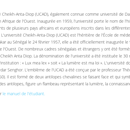
té Cheikh-Anta-Diop (UCAD), également connue comme université de Dakar,
n Afrique de l'Ouest. Inaugurée en 1959, l'université porte le nom de l'h
nts de plusieurs pays africains et européens inscrits dans les différent
. L'université Cheikh-Anta-Diop (UCAD) est l'héritière de l'École de méde
kar au Sénégal le 24 février 1957, elle a été officiellement inaugurée 
de l'Ouest. De nombreux cadres sénégalais et étrangers y ont été formés
Cheikh Anta Diop. La dénomination de l'université a été instituée le 30 m
'institution : « Lux mea lex » soit « La lumière est ma loi ». L'universit
dar Senghor. L'emblème de l'UCAD a été conçue par le professeur Thé
0). Il est formé de deux antilopes chevalines se faisant face et qui symb
 des antilopes, figure un flambeau représentant la lumière, la connaissan
er
le manuel de l'étudiant.