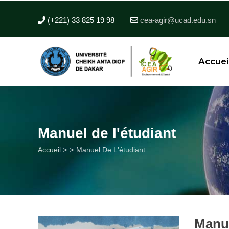
Aller
au
(+221) 33 825 19 98
cea-agir@ucad.edu.sn
contenu
principal
Accuei
Manuel de l'étudiant
Fil
Accueil >
Manuel De L'étudiant
d'Ariane
Manue