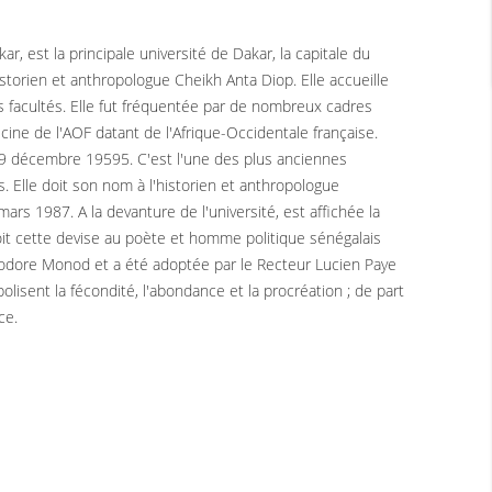
 est la principale université de Dakar, la capitale du
istorien et anthropologue Cheikh Anta Diop. Elle accueille
es facultés. Elle fut fréquentée par de nombreux cadres
cine de l'AOF datant de l'Afrique-Occidentale française.
le 9 décembre 19595. C'est l'une des plus anciennes
. Elle doit son nom à l'historien et anthropologue
ars 1987. A la devanture de l'université, est affichée la
é doit cette devise au poète et homme politique sénégalais
odore Monod et a été adoptée par le Recteur Lucien Paye
olisent la fécondité, l'abondance et la procréation ; de part
ce.