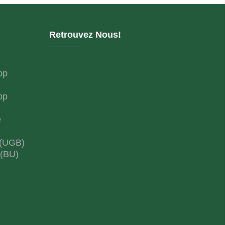
Retrouvez Nous!
op
op
e
 (UGB)
 (BU)