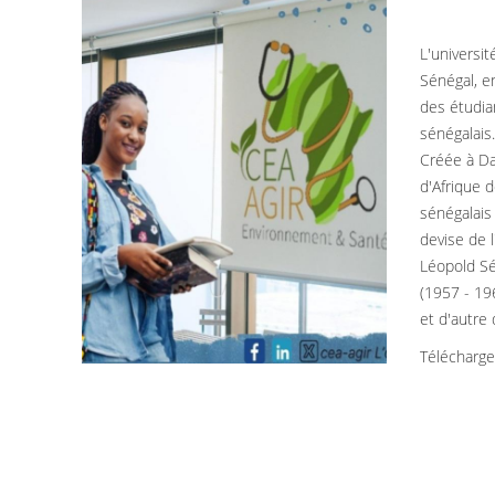
L'universi
Sénégal, e
des étudia
sénégalais
Créée à Da
d'Afrique 
sénégalais 
devise de l
Léopold Sé
(1957 - 196
et d'autre
Télécharg