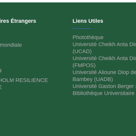
ires Étrangers
Liens Utiles
Photothèque
Université Cheikh Anta Di
mondiale
(UCAD)
Université Cheikh Anta Di
(FMPOS)
9
Université Alioune Diop d
Bambey (UADB)
HOLM RESILIENCE
Université Gaston Berger
E
Bibliothèque Universitaire