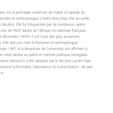
 est la principale université de Dakar, la capitale du
istorien et anthropologue Cheikh Anta Diop. Elle accueille
es facultés. Elle fut fréquentée par de nombreux cadres
cine de l'AOF datant de l'Afrique-Occidentale française.
le 9 décembre 19595. C'est l'une des plus anciennes
. Elle doit son nom à l'historien et anthropologue
ars 1987. A la devanture de l'université, est affichée la
é doit cette devise au poète et homme politique sénégalais
odore Monod et a été adoptée par le Recteur Lucien Paye
olisent la fécondité, l'abondance et la procréation ; de part
ce.