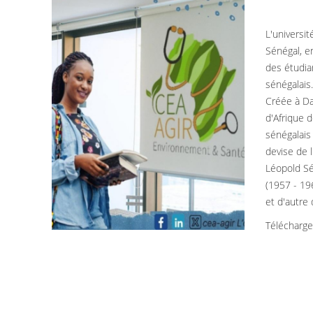
L'universi
Sénégal, e
des étudia
sénégalais
Créée à Da
d'Afrique 
sénégalais 
devise de l
Léopold Sé
(1957 - 196
et d'autre
Télécharg