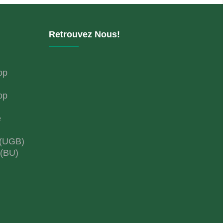
Retrouvez Nous!
op
op
e
 (UGB)
 (BU)