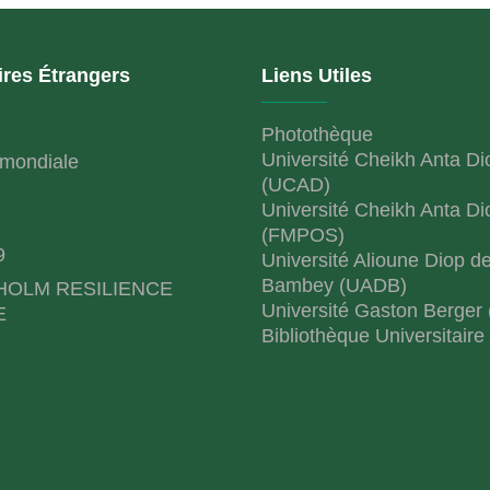
ires Étrangers
Liens Utiles
Photothèque
Université Cheikh Anta Di
mondiale
(UCAD)
Université Cheikh Anta Di
(FMPOS)
9
Université Alioune Diop d
Bambey (UADB)
HOLM RESILIENCE
Université Gaston Berger
E
Bibliothèque Universitaire