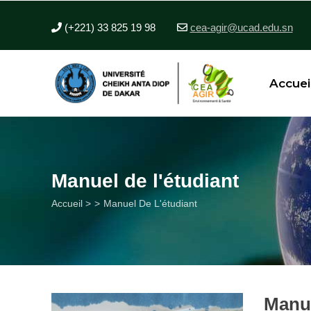
Aller
au
(+221) 33 825 19 98
cea-agir@ucad.edu.sn
contenu
principal
Accuei
Manuel de l'étudiant
Fil
Accueil >
Manuel De L'étudiant
d'Ariane
Manue