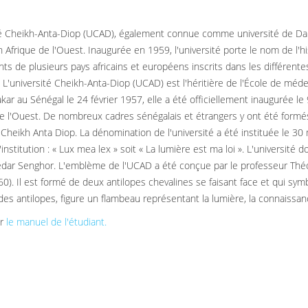
té Cheikh-Anta-Diop (UCAD), également connue comme université de Dakar,
n Afrique de l'Ouest. Inaugurée en 1959, l'université porte le nom de l'h
nts de plusieurs pays africains et européens inscrits dans les différent
. L'université Cheikh-Anta-Diop (UCAD) est l'héritière de l'École de méde
kar au Sénégal le 24 février 1957, elle a été officiellement inaugurée 
de l'Ouest. De nombreux cadres sénégalais et étrangers y ont été formés
Cheikh Anta Diop. La dénomination de l'université a été instituée le 30 m
'institution : « Lux mea lex » soit « La lumière est ma loi ». L'universit
dar Senghor. L'emblème de l'UCAD a été conçue par le professeur Thé
0). Il est formé de deux antilopes chevalines se faisant face et qui symb
 des antilopes, figure un flambeau représentant la lumière, la connaissan
er
le manuel de l'étudiant.