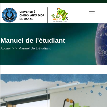
Aller
au
contenu
principal
 >
tion
Manuel de l'étudiant
Fil
Accueil >
Manuel De L'étudiant
on
d'Ariane
he
Utiles
es
t