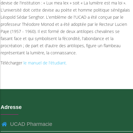
devise de l'institution : « Lux mea lex » soit « La lumière est ma loi ».
L'université doit cette devise au poète et homme politique sénégalais
Léopold Sédar Senghor. L'emblème de l'UCAD a été conçue par le
professeur Théodore Monod et a été adoptée par le Recteur Lucien
Paye (1957 - 1960). Il est formé de deux antilopes chevalines se
faisant face et qui symbolisent la fécondité, l'abondance et la
procréation ; de part et d'autre des antilopes, figure un flambeau
représentant la lumière, la connaissance.
Télécharger
le manuel de l'étudiant.
Adresse
UCAD Pharmacie