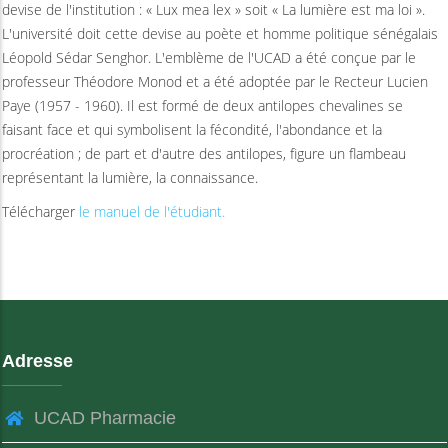
devise de l'institution : « Lux mea lex » soit « La lumière est ma loi ».
L'université doit cette devise au poète et homme politique sénégalais
Léopold Sédar Senghor. L'emblème de l'UCAD a été conçue par le
professeur Théodore Monod et a été adoptée par le Recteur Lucien
Paye (1957 - 1960). Il est formé de deux antilopes chevalines se
faisant face et qui symbolisent la fécondité, l'abondance et la
procréation ; de part et d'autre des antilopes, figure un flambeau
représentant la lumière, la connaissance.
Télécharger
le manuel de l'étudiant.
Adresse
UCAD Pharmacie