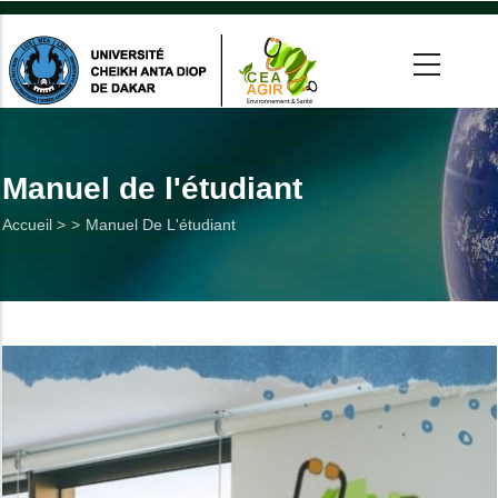
Aller
au
contenu
principal
 >
tion
Manuel de l'étudiant
Fil
Accueil >
Manuel De L'étudiant
on
d'Ariane
he
Utiles
es
t