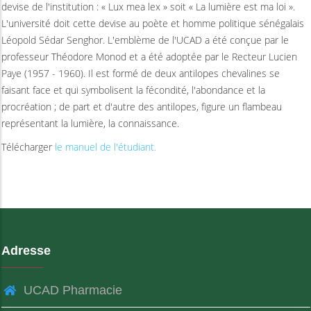
devise de l'institution : « Lux mea lex » soit « La lumière est ma loi ».
L'université doit cette devise au poète et homme politique sénégalais
Léopold Sédar Senghor. L'emblème de l'UCAD a été conçue par le
professeur Théodore Monod et a été adoptée par le Recteur Lucien
Paye (1957 - 1960). Il est formé de deux antilopes chevalines se
faisant face et qui symbolisent la fécondité, l'abondance et la
procréation ; de part et d'autre des antilopes, figure un flambeau
représentant la lumière, la connaissance.
Télécharger
le manuel de l'étudiant.
Adresse
UCAD Pharmacie