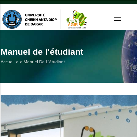
Aller
au
contenu
principal
 >
tion
Manuel de l'étudiant
Fil
Accueil >
Manuel De L'étudiant
on
d'Ariane
he
Utiles
es
t