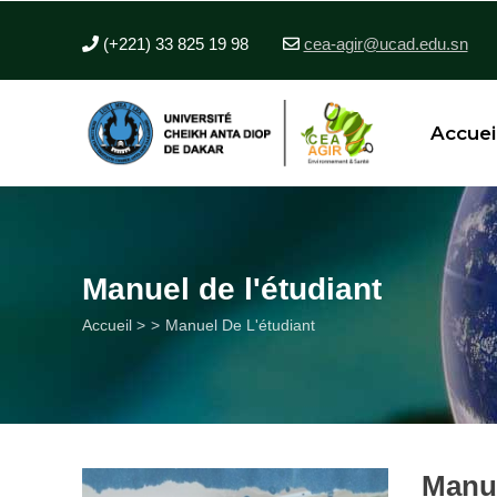
Aller
au
(+221) 33 825 19 98
cea-agir@ucad.edu.sn
contenu
principal
Accuei
Manuel de l'étudiant
Fil
Accueil >
Manuel De L'étudiant
d'Ariane
Manue