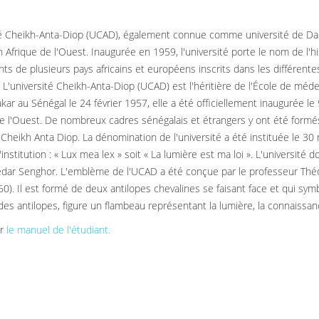
té Cheikh-Anta-Diop (UCAD), également connue comme université de Dakar,
n Afrique de l'Ouest. Inaugurée en 1959, l'université porte le nom de l'h
nts de plusieurs pays africains et européens inscrits dans les différent
. L'université Cheikh-Anta-Diop (UCAD) est l'héritière de l'École de méde
kar au Sénégal le 24 février 1957, elle a été officiellement inaugurée 
de l'Ouest. De nombreux cadres sénégalais et étrangers y ont été formés
Cheikh Anta Diop. La dénomination de l'université a été instituée le 30 m
'institution : « Lux mea lex » soit « La lumière est ma loi ». L'universit
dar Senghor. L'emblème de l'UCAD a été conçue par le professeur Thé
0). Il est formé de deux antilopes chevalines se faisant face et qui symb
 des antilopes, figure un flambeau représentant la lumière, la connaissan
er
le manuel de l'étudiant.