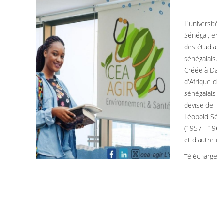
L'universi
Sénégal, e
des étudia
sénégalais
Créée à Da
d'Afrique 
sénégalais 
devise de l
Léopold Sé
(1957 - 196
et d'autre
Télécharg