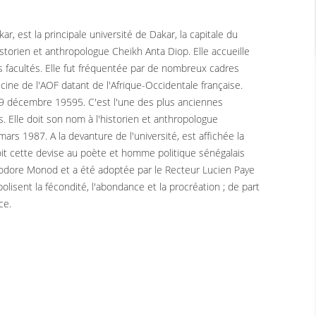
 est la principale université de Dakar, la capitale du
istorien et anthropologue Cheikh Anta Diop. Elle accueille
es facultés. Elle fut fréquentée par de nombreux cadres
cine de l'AOF datant de l'Afrique-Occidentale française.
le 9 décembre 19595. C'est l'une des plus anciennes
. Elle doit son nom à l'historien et anthropologue
ars 1987. A la devanture de l'université, est affichée la
é doit cette devise au poète et homme politique sénégalais
odore Monod et a été adoptée par le Recteur Lucien Paye
olisent la fécondité, l'abondance et la procréation ; de part
ce.