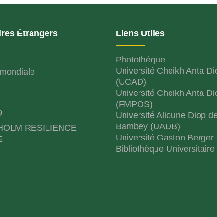
ires Étrangers
Liens Utiles
Photothèque
Université Cheikh Anta Di
mondiale
(UCAD)
Université Cheikh Anta Di
(FMPOS)
9
Université Alioune Diop d
Bambey (UADB)
HOLM RESILIENCE
Université Gaston Berger
E
Bibliothèque Universitaire