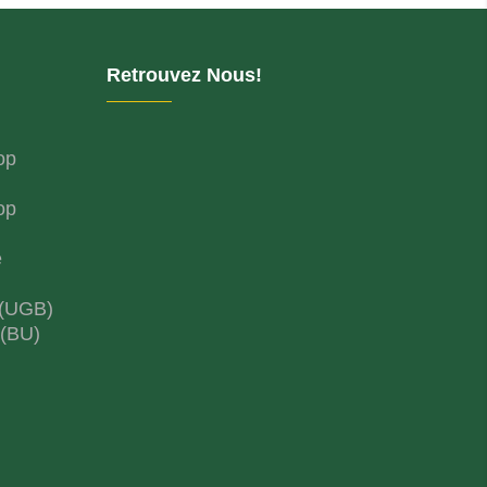
Retrouvez Nous!
op
op
e
 (UGB)
 (BU)