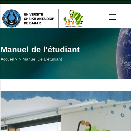
Aller
au
contenu
principal
 >
tion
Manuel de l'étudiant
Fil
Accueil >
Manuel De L'étudiant
on
d'Ariane
he
Utiles
es
t