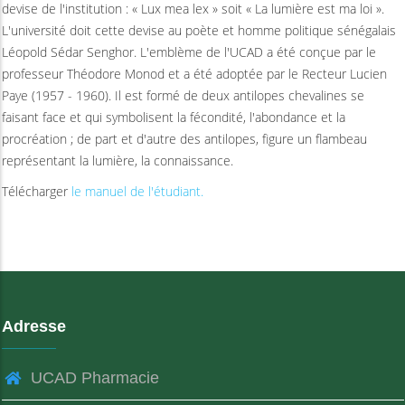
devise de l'institution : « Lux mea lex » soit « La lumière est ma loi ».
L'université doit cette devise au poète et homme politique sénégalais
Léopold Sédar Senghor. L'emblème de l'UCAD a été conçue par le
professeur Théodore Monod et a été adoptée par le Recteur Lucien
Paye (1957 - 1960). Il est formé de deux antilopes chevalines se
faisant face et qui symbolisent la fécondité, l'abondance et la
procréation ; de part et d'autre des antilopes, figure un flambeau
représentant la lumière, la connaissance.
Télécharger
le manuel de l'étudiant.
Adresse
UCAD Pharmacie