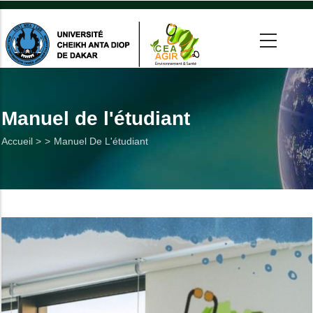
Aller
au
contenu
principal
 >
tion
Manuel de l'étudiant
Fil
Accueil >
Manuel De L'étudiant
on
d'Ariane
he
Utiles
es
t