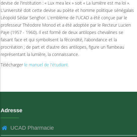
devise de l'institution : « Lux mea lex » soit « La lumière est ma loi ».
L'université doit cette devise au poète et homme politique sénégalais
Léopold Sédar Senghor. L'emblème de l'UCAD a été conçue par le
professeur Théodore Monod et a été adoptée par le Recteur Lucien
Paye (1957 - 1960). Il est formé de deux antilopes chevalines se
faisant face et qui symbolisent la fécondité, l'abondance et la
procréation ; de part et d'autre des antilopes, figure un flambeau
représentant la lumière, la connaissance.
Télécharger
le manuel de l'étudiant.
Adresse
UCAD Pharmacie