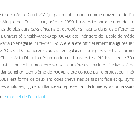
té Cheikh-Anta-Diop (UCAD), également connue comme université de Dakar,
n Afrique de l'Ouest. Inaugurée en 1959, l'université porte le nom de l'h
nts de plusieurs pays africains et européens inscrits dans les différent
. L'université Cheikh-Anta-Diop (UCAD) est l'héritière de l'École de méde
kar au Sénégal le 24 février 1957, elle a été officiellement inaugurée 
de l'Ouest. De nombreux cadres sénégalais et étrangers y ont été formés
Cheikh Anta Diop. La dénomination de l'université a été instituée le 30 m
'institution : « Lux mea lex » soit « La lumière est ma loi ». L'universit
dar Senghor. L'emblème de l'UCAD a été conçue par le professeur Thé
0). Il est formé de deux antilopes chevalines se faisant face et qui symb
 des antilopes, figure un flambeau représentant la lumière, la connaissan
er
le manuel de l'étudiant.