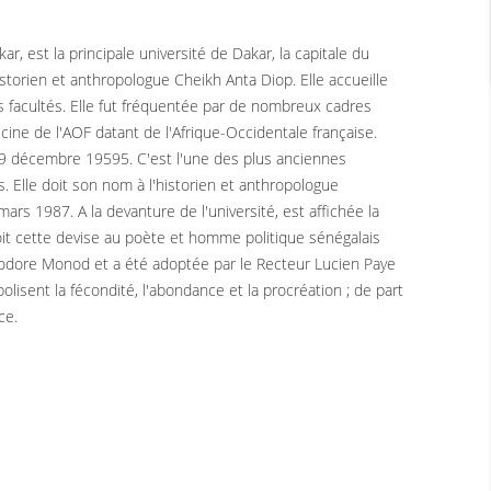
 est la principale université de Dakar, la capitale du
istorien et anthropologue Cheikh Anta Diop. Elle accueille
es facultés. Elle fut fréquentée par de nombreux cadres
cine de l'AOF datant de l'Afrique-Occidentale française.
le 9 décembre 19595. C'est l'une des plus anciennes
. Elle doit son nom à l'historien et anthropologue
ars 1987. A la devanture de l'université, est affichée la
é doit cette devise au poète et homme politique sénégalais
odore Monod et a été adoptée par le Recteur Lucien Paye
olisent la fécondité, l'abondance et la procréation ; de part
ce.