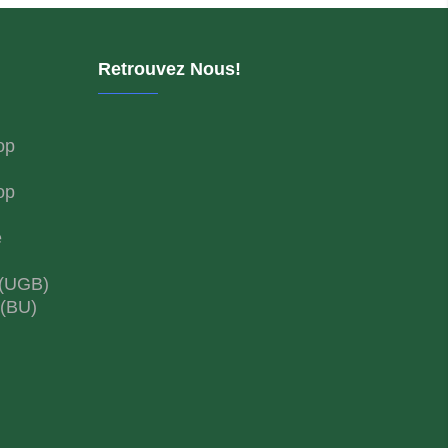
Retrouvez Nous!
op
op
e
 (UGB)
 (BU)