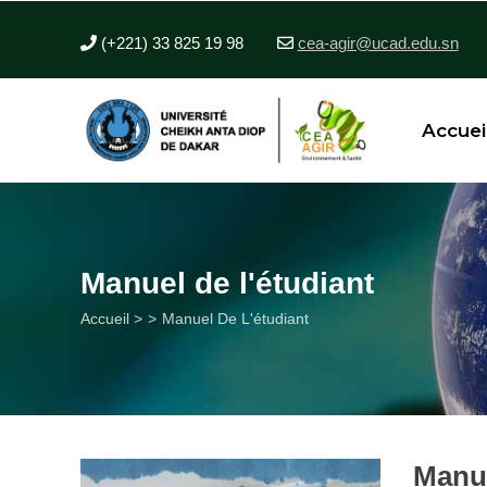
Aller
au
(+221) 33 825 19 98
cea-agir@ucad.edu.sn
contenu
principal
Accuei
Manuel de l'étudiant
Fil
Accueil >
Manuel De L'étudiant
d'Ariane
Manue