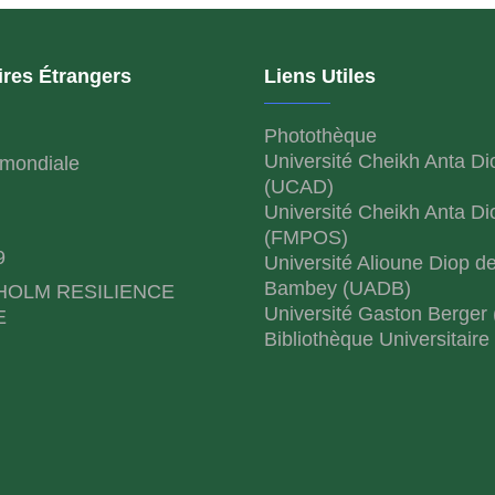
ires Étrangers
Liens Utiles
Photothèque
Université Cheikh Anta Di
mondiale
(UCAD)
Université Cheikh Anta Di
(FMPOS)
9
Université Alioune Diop d
Bambey (UADB)
HOLM RESILIENCE
Université Gaston Berger
E
Bibliothèque Universitaire