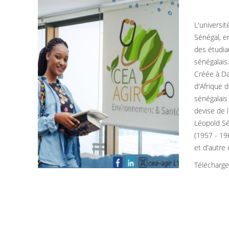
L'universi
Sénégal, e
des étudia
sénégalais
Créée à Da
d'Afrique 
sénégalais 
devise de l
Léopold Sé
(1957 - 196
et d'autre
Télécharg