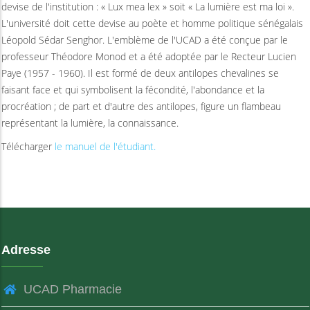
devise de l'institution : « Lux mea lex » soit « La lumière est ma loi ».
L'université doit cette devise au poète et homme politique sénégalais
Léopold Sédar Senghor. L'emblème de l'UCAD a été conçue par le
professeur Théodore Monod et a été adoptée par le Recteur Lucien
Paye (1957 - 1960). Il est formé de deux antilopes chevalines se
faisant face et qui symbolisent la fécondité, l'abondance et la
procréation ; de part et d'autre des antilopes, figure un flambeau
représentant la lumière, la connaissance.
Télécharger
le manuel de l'étudiant.
Adresse
UCAD Pharmacie