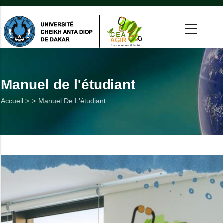
Aller
au
contenu
principal
 >
tion
Manuel de l'étudiant
Fil
Accueil >
Manuel De L'étudiant
on
d'Ariane
he
Utiles
es
t