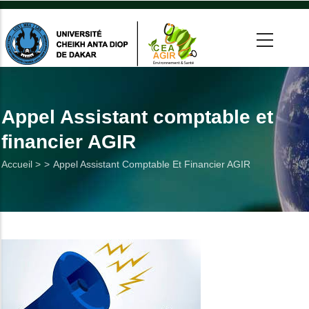
Aller
au
contenu
principal
 >
tion
Appel Assistant comptable et
financier AGIR
on
Fil
Accueil >
Appel Assistant Comptable Et Financier AGIR
he
d'Ariane
Utiles
es
t